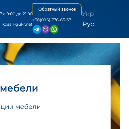
Обратный звонок
Укр
7 c 9:00 до 21:00
+38(096) 776-65-37
Рус
kosair@ukr.net
 мебели
ации мебели