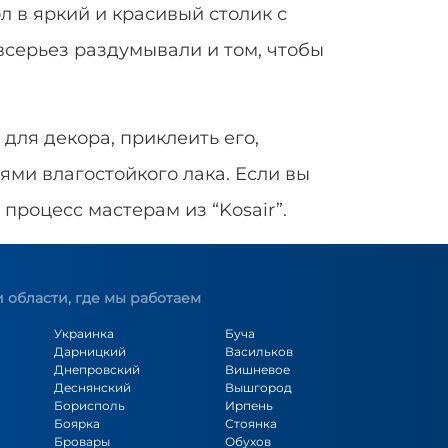
 в яркий и красивый столик с
всерьез раздумывали и том, чтобы
для декора, приклеить его,
ями влагостойкого лака. Если вы
процесс мастерам из “Kosair”.
 области, где мы работаем
Украинка
Буча
Дарницкий
Васильков
Днепровский
Вишневое
Деснянский
Вышгород
Борисполь
Ирпень
Боярка
Стоянка
Бровары
Обухов