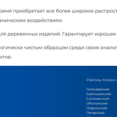
ремя приобретает все более широкое распрост
аническим воздействиям.
я деревянных изделий. Гарантирует хорошее 
огически чистым образцом среди своих аналог
нтов.
Районы Киева и
Голосеевский
Святошинский
Соломенский
Оболонский
Подольский
Печерский