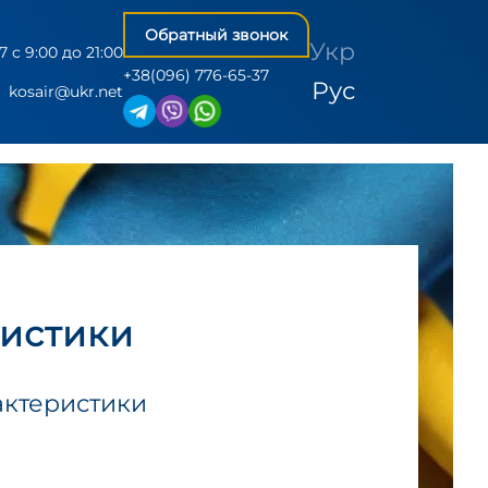
Обратный звонок
Укр
7 c 9:00 до 21:00
+38(096) 776-65-37
Рус
kosair@ukr.net
ристики
актеристики