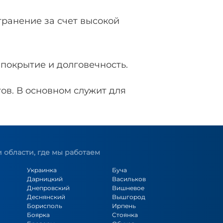
ранение за счет высокой
покрытие и долговечность.
ов. В основном служит для
 области, где мы работаем
Украинка
Буча
Дарницкий
Васильков
Днепровский
Вишневое
Деснянский
Вышгород
Борисполь
Ирпень
Боярка
Стоянка